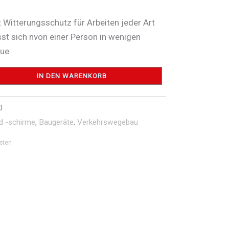
t Witterungsschutz für Arbeiten jeder Art
st sich nvon einer Person in wenigen
aue
IN DEN WARENKORB
0
nd -schirme
,
Baugeräte
,
Verkehrswegebau
sten