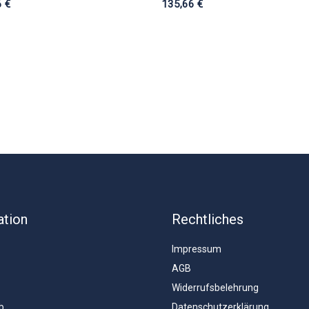
6
€
135,66
€
ation
Rechtliches
Impressum
AGB
Widerrufsbelehrung
b
Datenschutzerklärung