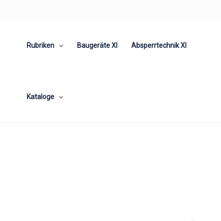
Zum
Inhalt
springen
Rubriken
Baugeräte XI
Absperrtechnik XI
Kataloge