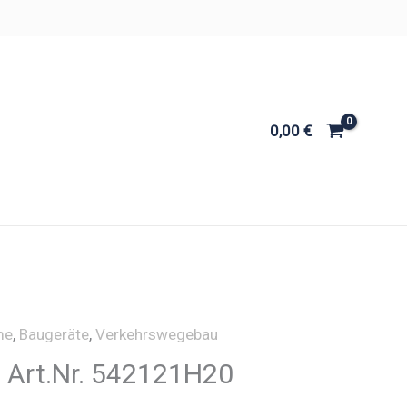
0,00
€
me
,
Baugeräte
,
Verkehrswegebau
– Art.Nr. 542121H20