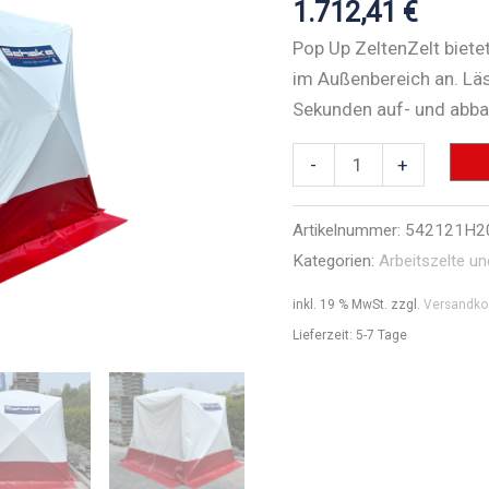
1.712,41
€
Pop Up ZeltenZelt biete
im Außenbereich an. Läs
Sekunden auf- und abb
Pop
-
+
Up
Zelt
Artikelnummer:
542121H2
-
Kategorien:
Arbeitszelte u
Art.Nr.
inkl. 19 % MwSt.
zzgl.
Versandko
542121H20
Lieferzeit:
5-7 Tage
Menge