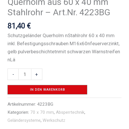
Querholm aus 60 x 40 mm
Stahlrohr – Art.Nr. 4223BG
81,40
€
Schutzgeländer Querholm nStahlrohr 60 x 40 mm
inkl. Befestigungsschrauben M16x60nfeuerverzinkt,
gelb pulverbeschichtetnmit schwarzen Warnstreifen
nLä
Querholm
-
+
aus
60
IN DEN WARENKORB
x
Artikelnummer:
4223BG
40
Kategorien:
70 x 70 mm
,
Absperrtechnik
,
mm
Geländersysteme
,
Werkschutz
Stahlrohr
-