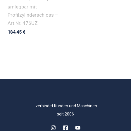
umlegbar mit
Profilzylinderschloss –
Art.Nr. 476UZ
184,45
€
..verbindet Kunden und Maschinen
seit 2006