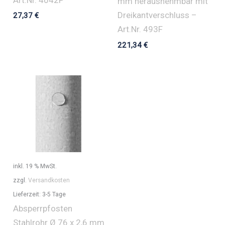
mm herausnehmbar mit
Dreikantverschluss –
27,37
€
Art.Nr. 493F
221,34
€
inkl. 19 % MwSt.
zzgl.
Versandkosten
Lieferzeit:
3-5 Tage
Absperrpfosten
Stahlrohr Ø 76 x 2,6 mm