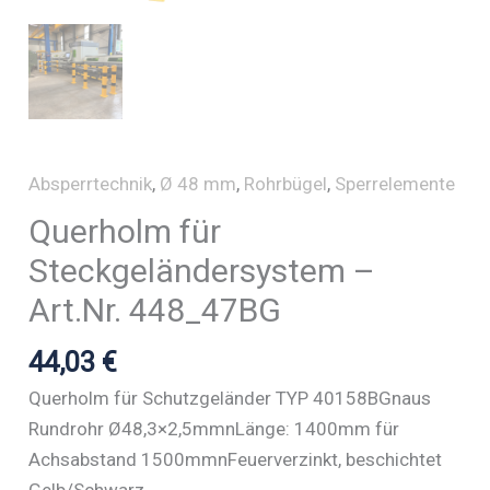
Absperrtechnik
,
Ø 48 mm
,
Rohrbügel
,
Sperrelemente
Querholm für
Steckgeländersystem –
Art.Nr. 448_47BG
44,03
€
Querholm für Schutzgeländer TYP 40158BGnaus
Rundrohr Ø48,3×2,5mmnLänge: 1400mm für
Achsabstand 1500mmnFeuerverzinkt, beschichtet
Gelb/Schwarz