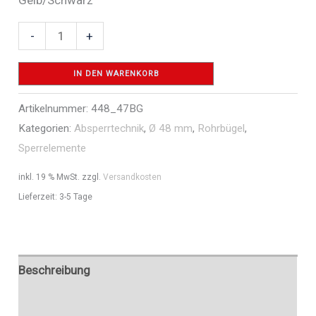
Querholm
-
+
für
Steckgeländersystem
IN DEN WARENKORB
-
Artikelnummer:
448_47BG
Art.Nr.
Kategorien:
Absperrtechnik
,
Ø 48 mm
,
Rohrbügel
,
448_47BG
Sperrelemente
Menge
inkl. 19 % MwSt.
zzgl.
Versandkosten
Lieferzeit:
3-5 Tage
Beschreibung
Zusätzliche Informationen