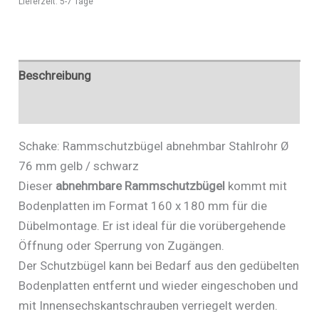
Lieferzeit:
5-7 Tage
schwarz
-
Art.Nr.
477_09APBG
Beschreibung
Menge
Zusätzliche Informationen
Schake: Rammschutzbügel abnehmbar Stahlrohr Ø
76 mm gelb / schwarz
Dieser
abnehmbare Rammschutzbügel
kommt mit
Bodenplatten im Format 160 x 180 mm für die
Dübelmontage. Er ist ideal für die vorübergehende
Öffnung oder Sperrung von Zugängen.
Der Schutzbügel kann bei Bedarf aus den gedübelten
Bodenplatten entfernt und wieder eingeschoben und
mit Innensechskantschrauben verriegelt werden.