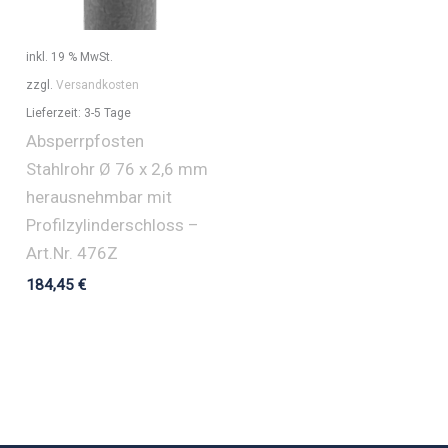
inkl. 19 % MwSt.
zzgl.
Versandkosten
Lieferzeit:
3-5 Tage
Absperrpfosten
Stahlrohr Ø 76 x 2,6 mm
herausnehmbar mit
Profilzylinderschloss –
Art.Nr. 476Z
184,45
€