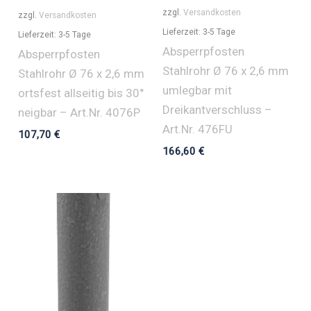
zzgl.
Versandkosten
zzgl.
Versandkosten
Lieferzeit:
3-5 Tage
Lieferzeit:
3-5 Tage
Absperrpfosten
Absperrpfosten
Stahlrohr Ø 76 x 2,6 mm
Stahlrohr Ø 76 x 2,6 mm
umlegbar mit
ortsfest allseitig bis 30°
Dreikantverschluss –
neigbar – Art.Nr. 4076P
Art.Nr. 476FU
107,70
€
166,60
€