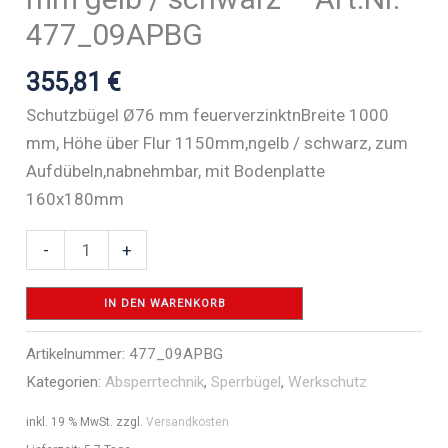
477_09APBG
355,81
€
Schutzbügel Ø76 mm feuerverzinktnBreite 1000
mm, Höhe über Flur 1150mm,ngelb / schwarz, zum
Aufdübeln,nabnehmbar, mit Bodenplatte
160x180mm
Rammschutzbügel
-
+
abnehmbar
Stahlrohr
IN DEN WARENKORB
Ø
Artikelnummer:
477_09APBG
76
Kategorien:
Absperrtechnik
,
Sperrbügel
,
Werkschutz
mm
gelb
inkl. 19 % MwSt.
zzgl.
Versandkosten
/