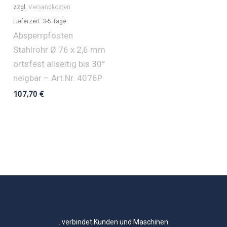
zzgl.
Versandkosten
Lieferzeit:
3-5 Tage
Absperrpfosten
Stahlrohr Ø 76 x 2,6 mm
ortsfest allseitig bis 30°
neigbar – Art.Nr. 4076P
107,70
€
..verbindet Kunden und Maschinen