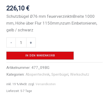
226,10
€
Schutzbügel Ø76 mm feuerverzinktnBreite 1000
mm, Höhe über Flur 1150mm,nzum Einbetonieren,
gelb / schwarz
Rammschutzbügel
-
+
Stahlrohr
Ø
IN DEN WARENKORB
76
Artikelnummer:
477_09BG
mm
Kategorien:
Absperrtechnik
,
Sperrbügel
,
Werkschutz
-
Art.Nr.
inkl. 19 % MwSt.
zzgl.
Versandkosten
477_09BG
Lieferzeit:
5-7 Tage
Menge