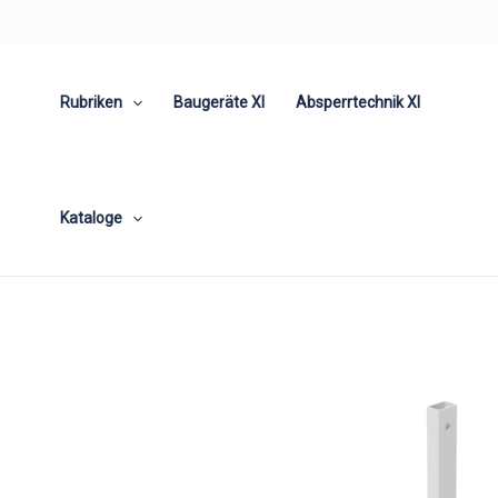
Zum
Inhalt
springen
Rubriken
Baugeräte XI
Absperrtechnik XI
Kataloge