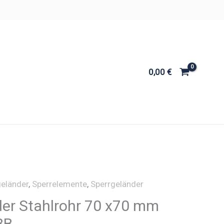
0,00
€
eländer
,
Sperrelemente
,
Sperrgeländer
er Stahlrohr 70 x70 mm
8B