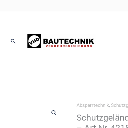
Suchen
Absperrtechnik
,
Schutzg
Schutzgeländ
– Art.Nr. 421