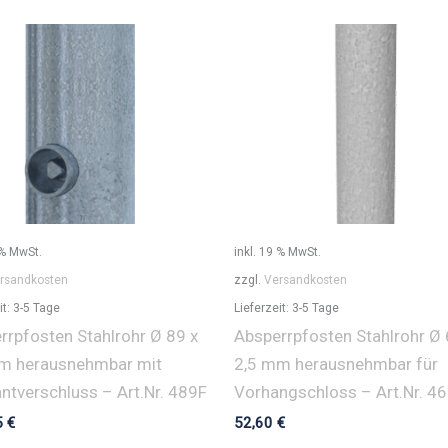
 % MwSt.
inkl. 19 % MwSt.
rsandkosten
zzgl.
Versandkosten
it:
3-5 Tage
Lieferzeit:
3-5 Tage
rrpfosten Stahlrohr Ø 89 x
Absperrpfosten Stahlrohr Ø 
m herausnehmbar mit
2,5 mm herausnehmbar für
antverschluss – Art.Nr. 489F
Vorhangschloss – Art.Nr. 4
5
€
52,60
€