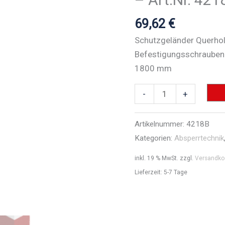
69,62
€
Schutzgeländer Querhol
Befestigungsschrauben 
1800 mm
Schutzgeländer
-
+
Stahlrohr
70
Artikelnummer:
4218B
x70
Kategorien:
Absperrtechnik
mm
inkl. 19 % MwSt.
zzgl.
Versandko
-
Lieferzeit:
5-7 Tage
Art.Nr.
4218B
Menge