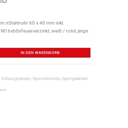
m nStahlrohr 60 x 40 mm inkl.
M16x60nfeuerverzinkt, weiß / rotnLänge:
IN DEN WARENKORB
,
Schutzgeländer
,
Sperrelemente
,
Sperrgeländer
sten