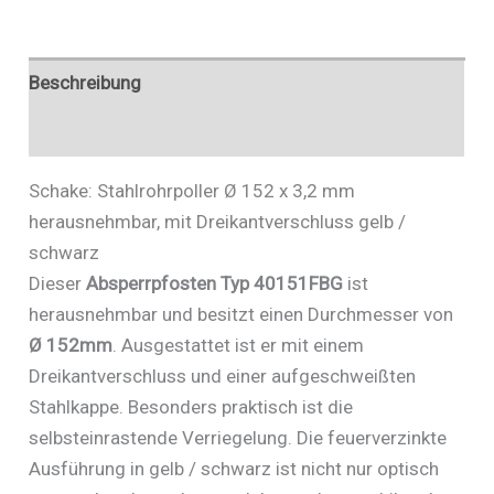
gelb
/
schwarz
Beschreibung
-
Zusätzliche Informationen
Art.Nr.
40151FBG
Schake: Stahlrohrpoller Ø 152 x 3,2 mm
Menge
herausnehmbar, mit Dreikantverschluss gelb /
schwarz
Dieser
Absperrpfosten Typ 40151FBG
ist
herausnehmbar und besitzt einen Durchmesser von
Ø 152mm
. Ausgestattet ist er mit einem
Dreikantverschluss und einer aufgeschweißten
Stahlkappe. Besonders praktisch ist die
selbsteinrastende Verriegelung. Die feuerverzinkte
Ausführung in gelb / schwarz ist nicht nur optisch