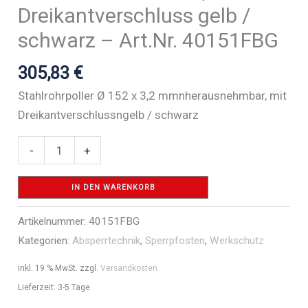
Dreikantverschluss gelb /
schwarz – Art.Nr. 40151FBG
305,83
€
Stahlrohrpoller Ø 152 x 3,2 mmnherausnehmbar, mit
Dreikantverschlussngelb / schwarz
Stahlrohrpoller
-
+
Ø
152
IN DEN WARENKORB
x
Artikelnummer:
40151FBG
3,2
Kategorien:
Absperrtechnik
,
Sperrpfosten
,
Werkschutz
mm
herausnehmbar,
inkl. 19 % MwSt.
zzgl.
Versandkosten
mit
Lieferzeit:
3-5 Tage
Dreikantverschluss