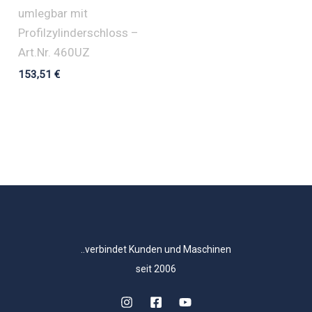
umlegbar mit
Profilzylinderschloss –
Art.Nr. 460UZ
153,51
€
..verbindet Kunden und Maschinen
seit 2006