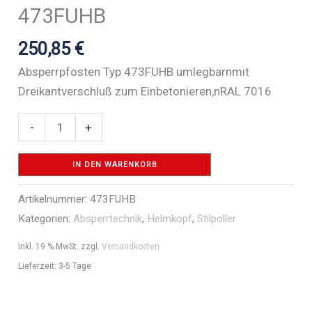
473FUHB
250,85
€
Absperrpfosten Typ 473FUHB umlegbarnmit
Dreikantverschluß zum Einbetonieren,nRAL 7016
Stilpoller
-
+
Stahlrohr
70
IN DEN WARENKORB
x
Artikelnummer:
473FUHB
70
Kategorien:
Absperrtechnik
,
Helmkopf
,
Stilpoller
mm
Serie
inkl. 19 % MwSt.
zzgl.
Versandkosten
473B
Lieferzeit:
3-5 Tage
-
Art.Nr.