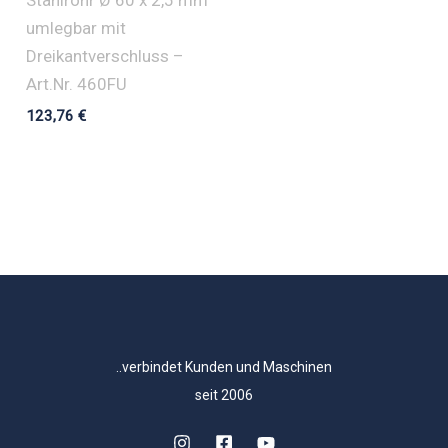
Stahlrohr Ø 60 x 2,5 mm
umlegbar mit
Dreikantverschluss –
Art.Nr. 460FU
123,76
€
..verbindet Kunden und Maschinen
seit 2006