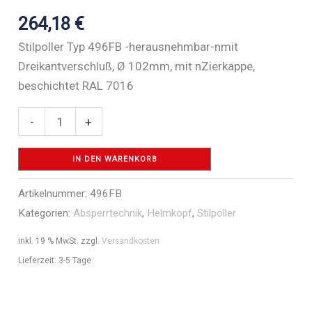
264,18
€
Stilpoller Typ 496FB -herausnehmbar-nmit
Dreikantverschluß, Ø 102mm, mit nZierkappe,
beschichtet RAL 7016
Stilpoller
-
+
Stahlrohr
Ø
IN DEN WARENKORB
102
Artikelnummer:
496FB
mm
Kategorien:
Absperrtechnik
,
Helmkopf
,
Stilpoller
-
Art.Nr.
inkl. 19 % MwSt.
zzgl.
Versandkosten
496FB
Lieferzeit:
3-5 Tage
Menge