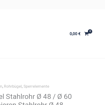
0,00
€
m
,
Rohrbügel
,
Sperrelemente
l Stahlrohr Ø 48 / Ø 60
ieren Stahlrohr Ø 48