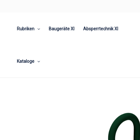
Zum
Inhalt
springen
Rubriken
Baugeräte XI
Absperrtechnik XI
Kataloge