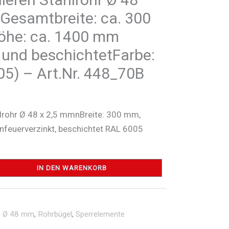
esamtbreite: ca. 300
he: ca. 1400 mm
 und beschichtetFarbe:
05) – Art.Nr. 448_70B
hlrohr Ø 48 x 2,5 mmnBreite: 300 mm,
euerverzinkt, beschichtet RAL 6005
IN DEN WARENKORB
,
Ø 48 mm
,
Rohrbügel
,
Sperrelemente