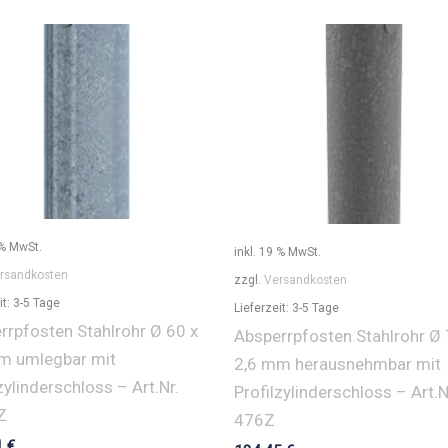
mm
feuerverzinkt
und
beschichtetFarbe:
grün
(RAL
6005)
-
Art.Nr.
 % MwSt.
inkl. 19 % MwSt.
448_70B
rsandkosten
zzgl.
Versandkosten
Menge
it:
3-5 Tage
Lieferzeit:
3-5 Tage
rrpfosten Stahlrohr Ø 60 x
Absperrpfosten Stahlrohr Ø 
m umlegbar mit
2,6 mm herausnehmbar mit
zylinderschloss – Art.Nr.
Profilzylinderschloss – Art.N
Z
476Z
1
€