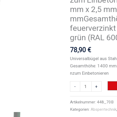
mm x 2,5 mmG
mmGesamthö
feuerverzinkt
grün (RAL 60
78,90
€
Universalbügel aus Sta
Gesamthöhe: 1400 mmnf
nzum Einbetonieren
Universalbügel
-
+
Stahlrohr
Ø
Artikelnummer:
448_70B
48
Kategorien:
Absperrtechnik
/