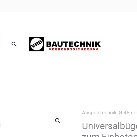
Suchen
Absperrtechnik
,
Ø 48 m
Universalbüge
zum Einbeton