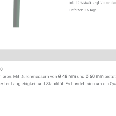
inkl. 19 % MwSt.
zzgl.
Versandko
Ø
Lieferzeit:
3-5 Tage
60
zum
Einbetonieren
Stahlrohr
Ø
48
mm
x
60
2,5
onieren. Mit Durchmessern von
Ø 48 mm
und
Ø 60 mm
bietet
mmGesamtbreite:
rt er Langlebigkeit und Stabilität. Es handelt sich um ein Qu
ca.
300
mmGesamthöhe:
ca.
1400