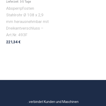
Lieferzeit:
3-5 Tage
Absperrpfosten
Stahlrohr Ø 108 x 2,9
mm herausnehmbar mit
Dreikantverschluss –
Art.Nr. 493F
221,34
€
..verbindet Kunden und Maschinen