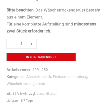
Bitte beachten:
Das Wäschetrockengerüst besteht
aus einem Element.
Für eine komplette Aufstellung sind
mindestens
zwei Stück erforderlich
.
Wäschetrockengerüst
-
+
T-
Form
IN DEN WARENKORB
-
Artikelnummer:
419_450
Art.Nr.
Kategorien:
Absperrtechnik
,
Freiraumausstattung
,
419_450
Wäschetrockengerüste
Menge
inkl. 19 % MwSt.
zzgl.
Versandkosten
Lieferzeit:
5-7 Tage